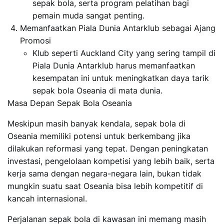
sepak bola, serta program pelatihan bagi
pemain muda sangat penting.
Memanfaatkan Piala Dunia Antarklub sebagai Ajang
Promosi
Klub seperti Auckland City yang sering tampil di
Piala Dunia Antarklub harus memanfaatkan
kesempatan ini untuk meningkatkan daya tarik
sepak bola Oseania di mata dunia.
Masa Depan Sepak Bola Oseania
Meskipun masih banyak kendala, sepak bola di
Oseania memiliki potensi untuk berkembang jika
dilakukan reformasi yang tepat. Dengan peningkatan
investasi, pengelolaan kompetisi yang lebih baik, serta
kerja sama dengan negara-negara lain, bukan tidak
mungkin suatu saat Oseania bisa lebih kompetitif di
kancah internasional.
Perjalanan sepak bola di kawasan ini memang masih