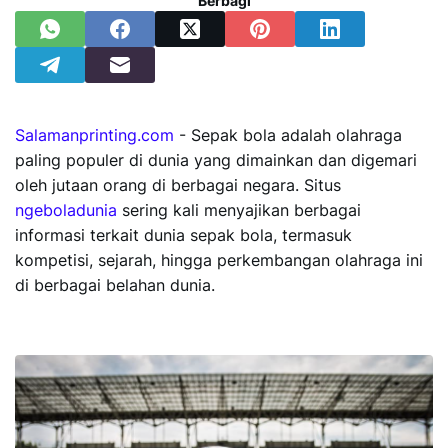
Berbagi
Salamanprinting.com
-
Sepak bola adalah olahraga
paling populer di dunia yang dimainkan dan digemari
oleh jutaan orang di berbagai negara. Situs
ngeboladunia
sering kali menyajikan berbagai
informasi terkait dunia sepak bola, termasuk
kompetisi, sejarah, hingga perkembangan olahraga ini
di berbagai belahan dunia.