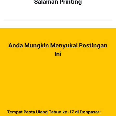
Salaman Printing
Anda Mungkin Menyukai Postingan
Ini
Tempat Pesta Ulang Tahun ke-17 di Denpasar: