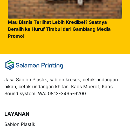
Mau Bisnis Terlihat Lebih Kredibel? Saatnya
Beralih ke Huruf Timbul dari Gamblang Media
Promo!
Jasa Sablon Plastik, sablon kresek, cetak undangan
nikah, cetak undangan khitan, Kaos Mberot, Kaos
Sound system. WA: 0813-3465-6200
LAYANAN
Sablon Plastik