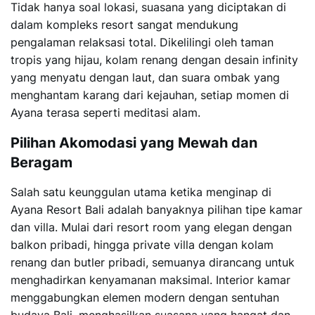
Tidak hanya soal lokasi, suasana yang diciptakan di
dalam kompleks resort sangat mendukung
pengalaman relaksasi total. Dikelilingi oleh taman
tropis yang hijau, kolam renang dengan desain infinity
yang menyatu dengan laut, dan suara ombak yang
menghantam karang dari kejauhan, setiap momen di
Ayana terasa seperti meditasi alam.
Pilihan Akomodasi yang Mewah dan
Beragam
Salah satu keunggulan utama ketika menginap di
Ayana Resort Bali adalah banyaknya pilihan tipe kamar
dan villa. Mulai dari resort room yang elegan dengan
balkon pribadi, hingga private villa dengan kolam
renang dan butler pribadi, semuanya dirancang untuk
menghadirkan kenyamanan maksimal. Interior kamar
menggabungkan elemen modern dengan sentuhan