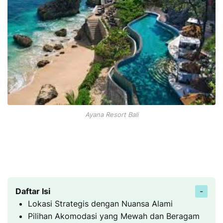
Ayana Resort Bali
Daftar Isi
Lokasi Strategis dengan Nuansa Alami
Pilihan Akomodasi yang Mewah dan Beragam