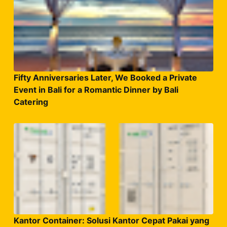
Fifty Anniversaries Later, We Booked a Private
Event in Bali for a Romantic Dinner by Bali
Catering
Kantor Container: Solusi Kantor Cepat Pakai yang