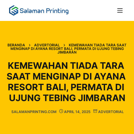
BERANDA
ADVERTORIAL
KEMEWAHAN TIADA TARA SAAT
MENGINAP DI AYANA RESORT BALI, PERMATA DI UJUNG TEBING
JIMBARAN
KEMEWAHAN TIADA TARA 
SAAT MENGINAP DI AYANA 
RESORT BALI, PERMATA DI 
UJUNG TEBING JIMBARAN
SALAMANPRINTING.COM
APRIL 14, 2025
ADVERTORIAL