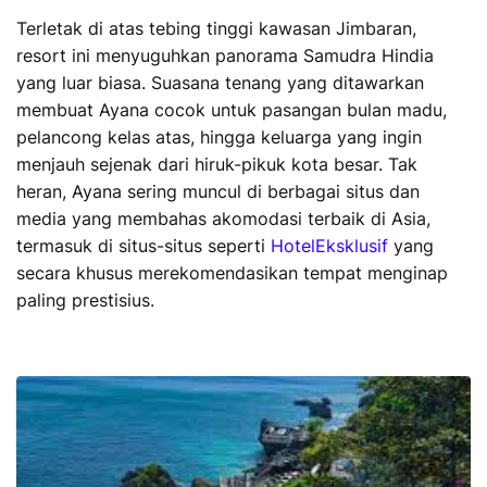
Terletak di atas tebing tinggi kawasan Jimbaran,
resort ini menyuguhkan panorama Samudra Hindia
yang luar biasa. Suasana tenang yang ditawarkan
membuat Ayana cocok untuk pasangan bulan madu,
pelancong kelas atas, hingga keluarga yang ingin
menjauh sejenak dari hiruk-pikuk kota besar. Tak
heran, Ayana sering muncul di berbagai situs dan
media yang membahas akomodasi terbaik di Asia,
termasuk di situs-situs seperti
HotelEksklusif
yang
secara khusus merekomendasikan tempat menginap
paling prestisius.