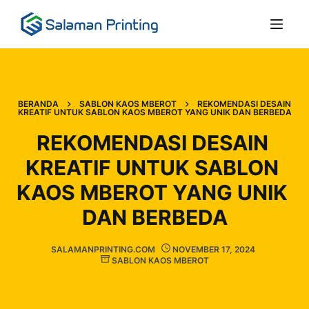
BERANDA
SABLON KAOS MBEROT
REKOMENDASI DESAIN
KREATIF UNTUK SABLON KAOS MBEROT YANG UNIK DAN BERBEDA
REKOMENDASI DESAIN 
KREATIF UNTUK SABLON 
KAOS MBEROT YANG UNIK 
DAN BERBEDA
SALAMANPRINTING.COM
NOVEMBER 17, 2024
SABLON KAOS MBEROT