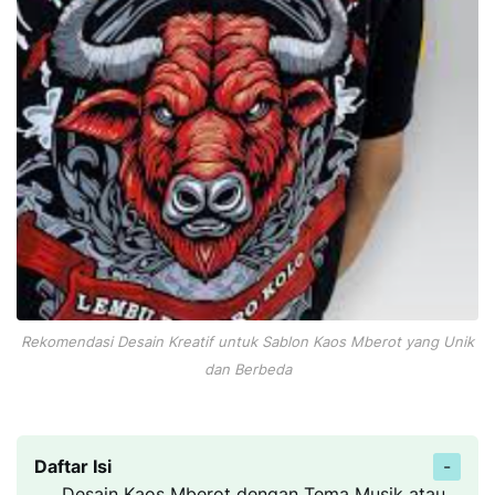
Rekomendasi Desain Kreatif untuk Sablon Kaos Mberot yang Unik
dan Berbeda
Daftar Isi
Desain Kaos Mberot dengan Tema Musik atau