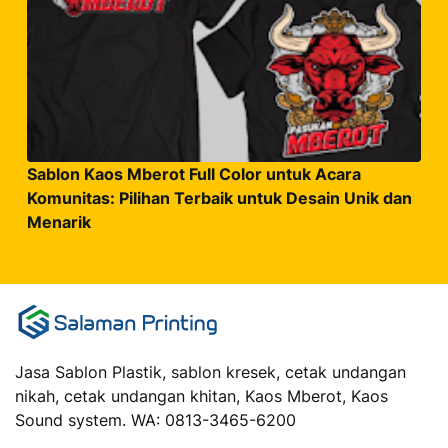
Sablon Kaos Mberot Full Color untuk Acara
Komunitas: Pilihan Terbaik untuk Desain Unik dan
Menarik
Jasa Sablon Plastik, sablon kresek, cetak undangan
nikah, cetak undangan khitan, Kaos Mberot, Kaos
Sound system. WA: 0813-3465-6200