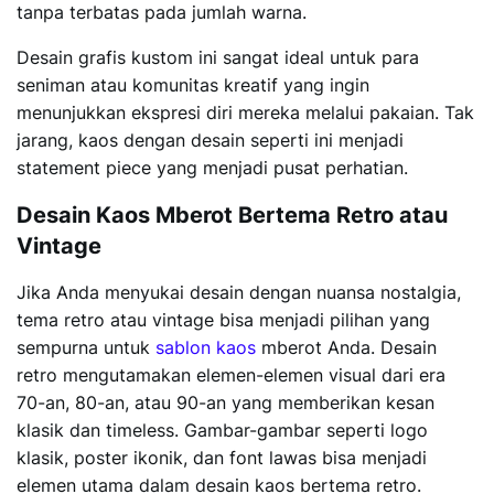
tanpa terbatas pada jumlah warna.
Desain grafis kustom ini sangat ideal untuk para
seniman atau komunitas kreatif yang ingin
menunjukkan ekspresi diri mereka melalui pakaian. Tak
jarang, kaos dengan desain seperti ini menjadi
statement piece yang menjadi pusat perhatian.
Desain Kaos Mberot Bertema Retro atau
Vintage
Jika Anda menyukai desain dengan nuansa nostalgia,
tema retro atau vintage bisa menjadi pilihan yang
sempurna untuk
sablon kaos
mberot Anda. Desain
retro mengutamakan elemen-elemen visual dari era
70-an, 80-an, atau 90-an yang memberikan kesan
klasik dan timeless. Gambar-gambar seperti logo
klasik, poster ikonik, dan font lawas bisa menjadi
elemen utama dalam desain kaos bertema retro.