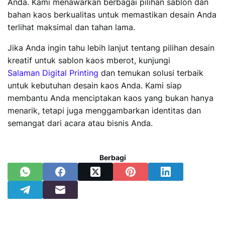
Anda. Kami menawarkan berbagai pilihan sablon dan
bahan kaos berkualitas untuk memastikan desain Anda
terlihat maksimal dan tahan lama.
Jika Anda ingin tahu lebih lanjut tentang pilihan desain
kreatif untuk sablon kaos mberot, kunjungi
Salaman Digital Printing
dan temukan solusi terbaik
untuk kebutuhan desain kaos Anda. Kami siap
membantu Anda menciptakan kaos yang bukan hanya
menarik, tetapi juga menggambarkan identitas dan
semangat dari acara atau bisnis Anda.
Berbagi